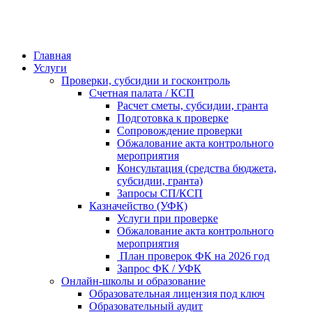
Главная
Услуги
Проверки, субсидии и госконтроль
Счетная палата / КСП
Расчет сметы, субсидии, гранта
Подготовка к проверке
Сопровождение проверки
Обжалование акта контрольного
мероприятия
Консультация (средства бюджета,
субсидии, гранта)
Запросы СП/КСП
Казначейство (УФК)
Услуги при проверке
Обжалование акта контрольного
мероприятия
План проверок ФК на 2026 год
Запрос ФК / УФК
Онлайн-школы и образование
Образовательная лицензия под ключ
Образовательный аудит