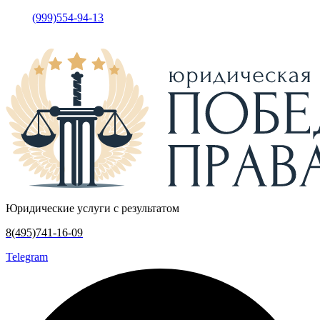
(999)554-94-13
•
Москва, у
лица Кржижановского, дом 15
корпус 5, офис 317
Юридические услуги с результатом
8(495)741-16-09
Telegram