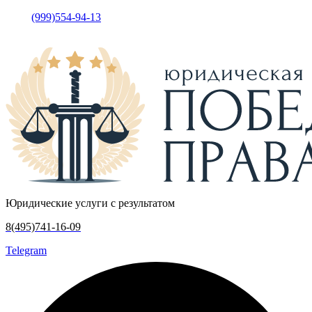
(999)554-94-13
•
Москва, у
лица Кржижановского, дом 15
корпус 5, офис 317
Юридические услуги с результатом
8(495)741-16-09
Telegram