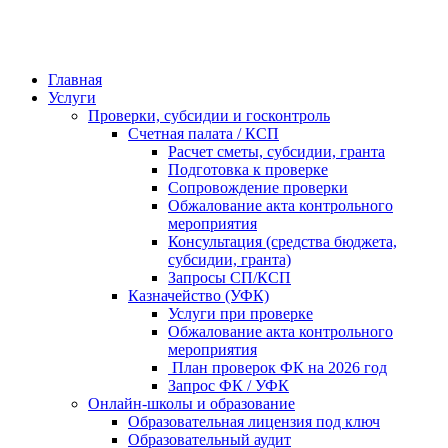
Главная
Услуги
Проверки, субсидии и госконтроль
Счетная палата / КСП
Расчет сметы, субсидии, гранта
Подготовка к проверке
Сопровождение проверки
Обжалование акта контрольного
мероприятия
Консультация (средства бюджета,
субсидии, гранта)
Запросы СП/КСП
Казначейство (УФК)
Услуги при проверке
Обжалование акта контрольного
мероприятия
План проверок ФК на 2026 год
Запрос ФК / УФК
Онлайн-школы и образование
Образовательная лицензия под ключ
Образовательный аудит