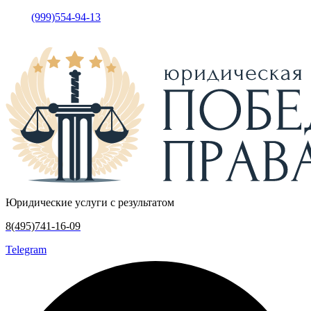
(999)554-94-13
•
Москва, у
лица Кржижановского, дом 15
корпус 5, офис 317
Юридические услуги с результатом
8(495)741-16-09
Telegram