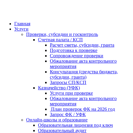
Главная
Услуги
Проверки, субсидии и госконтроль
Счетная палата / КСП
Расчет сметы, субсидии, гранта
Подготовка к проверке
Сопровождение проверки
Обжалование акта контрольного
мероприятия
Консультация (средства бюджета,
субсидии, гранта)
Запросы СП/КСП
Казначейство (УФК)
Услуги при проверке
Обжалование акта контрольного
мероприятия
План проверок ФК на 2026 год
Запрос ФК / УФК
Онлайн-школы и образование
Образовательная лицензия под ключ
Образовательный аудит