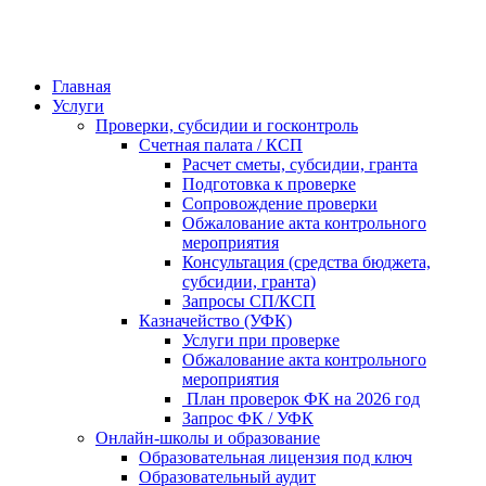
Главная
Услуги
Проверки, субсидии и госконтроль
Счетная палата / КСП
Расчет сметы, субсидии, гранта
Подготовка к проверке
Сопровождение проверки
Обжалование акта контрольного
мероприятия
Консультация (средства бюджета,
субсидии, гранта)
Запросы СП/КСП
Казначейство (УФК)
Услуги при проверке
Обжалование акта контрольного
мероприятия
План проверок ФК на 2026 год
Запрос ФК / УФК
Онлайн-школы и образование
Образовательная лицензия под ключ
Образовательный аудит