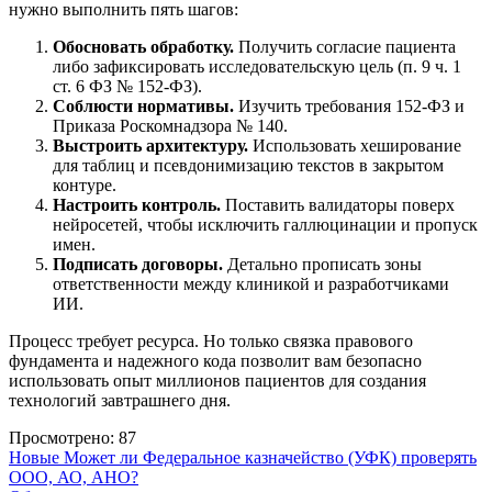
нужно выполнить пять шагов:
Обосновать обработку.
Получить согласие пациента
либо зафиксировать исследовательскую цель (п. 9 ч. 1
ст. 6 ФЗ № 152-ФЗ).
Соблюсти нормативы.
Изучить требования 152-ФЗ и
Приказа Роскомнадзора № 140.
Выстроить архитектуру.
Использовать хеширование
для таблиц и псевдонимизацию текстов в закрытом
контуре.
Настроить контроль.
Поставить валидаторы поверх
нейросетей, чтобы исключить галлюцинации и пропуск
имен.
Подписать договоры.
Детально прописать зоны
ответственности между клиникой и разработчиками
ИИ.
Процесс требует ресурса. Но только связка правового
фундамента и надежного кода позволит вам безопасно
использовать опыт миллионов пациентов для создания
технологий завтрашнего дня.
Просмотрено:
87
Новые
Может ли Федеральное казначейство (УФК) проверять
ООО, АО, АНО?