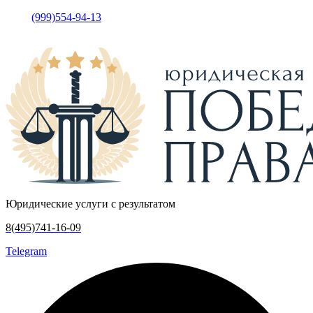
(999)554-94-13
•
Москва, у
лица Кржижановского, дом 15
корпус 5, офис 317
Юридические услуги с результатом
8(495)741-16-09
Telegram