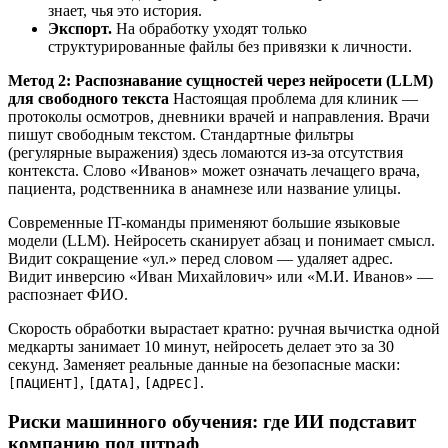
знает, чья это история.
Экспорт.
На обработку уходят только
структурированные файлы без привязки к личности.
Метод 2: Распознавание сущностей через нейросети (LLM)
для свободного текста
Настоящая проблема для клиник —
протоколы осмотров, дневники врачей и направления. Врачи
пишут свободным текстом. Стандартные фильтры
(регулярные выражения) здесь ломаются из-за отсутствия
контекста. Слово «Иванов» может означать лечащего врача,
пациента, родственника в анамнезе или название улицы.
Современные IT-команды применяют большие языковые
модели (LLM). Нейросеть сканирует абзац и понимает смысл.
Видит сокращение «ул.» перед словом — удаляет адрес.
Видит инверсию «Иван Михайлович» или «М.И. Иванов» —
распознает ФИО.
Скорость обработки вырастает кратно: ручная вычистка одной
медкарты занимает 10 минут, нейросеть делает это за 30
секунд. Заменяет реальные данные на безопасные маски:
,
,
.
[ПАЦИЕНТ]
[ДАТА]
[АДРЕС]
Риски машинного обучения: где ИИ подставит
компанию под штраф