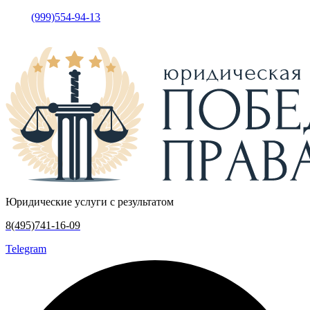
(999)554-94-13
•
Москва, у
лица Кржижановского, дом 15
корпус 5, офис 317
Юридические услуги с результатом
8(495)741-16-09
Telegram