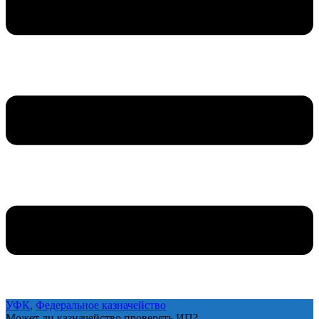
УФК
,
Федеральное казначейство
Может ли казначейство проверять ИП?