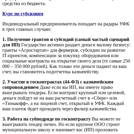
средства из бюджета.
Курс по субсидиям
Индивидуальный предприниматель попадает на радары УФК
в трех главных случаях:
1. Получение грантов и субсидий (самый частый сценарий
для ИП)
Государство активно раздает деньги малому бизнесу:
гранты «Агростартап» для фермеров, субсидии на развитие
IT-проектов, компенсации за покупку оборудования или
социальные контракты на открытие своего дела (те самые 250
000 – 350 000 рублей). Как только эти деньги падают на ваш
счет, вы становитесь подотчетны казначейству.
2. Участие в госконтрактах (44-ФЗ) с казначейским
сопровождением
Даже если вы ИП, вы имеете право
выигрывать тендеры. Если контракт крупный или целевой,
деньги пойдут не на ваш расчетный счет в «Сбере» или
«Тинькофф», а на лицевой счет, открытый в УФК. Каждый
ваш платеж будет проходить через фильтр казначейства.
3. Работа на субподряде по госконтракту
Вы можете не
выигрывать тендер лично. Но если крупное ООО строит
муниципальную школу и нанимает вас (ИП) проложить