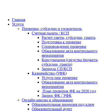
Главная
Услуги
Проверки, субсидии и госконтроль
Счетная палата / КСП
Расчет сметы, субсидии, гранта
Подготовка к проверке
Сопровождение проверки
Обжалование акта контрольного
мероприятия
Консультация (средства бюджета,
субсидии, гранта)
Запросы СП/КСП
Казначейство (УФК)
Услуги при проверке
Обжалование акта контрольного
мероприятия
План проверок ФК на 2026 год
Запрос ФК / УФК
Онлайн-школы и образование
Образовательная лицензия под ключ
Образовательный аудит