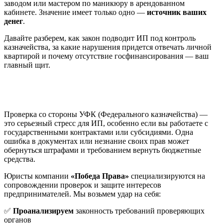
заводом или мастером по маникюру в арендованном
кабинете. Значение имеет только одно —
источник ваших
денег
.
Давайте разберем, как закон подводит ИП под контроль
казначейства, за какие нарушения придется отвечать личной
квартирой и почему отсутствие госфинансирования — ваш
главный щит.
Получили уведомление о проверке или запрос
информации?
Проверка со стороны УФК (Федерального казначейства) —
это серьезный стресс для ИП, особенно если вы работаете с
государственными контрактами или субсидиями. Одна
ошибка в документах или незнание своих прав может
обернуться штрафами и требованием вернуть бюджетные
средства.
Юристы компании
«Победа Права»
специализируются на
сопровождении проверок и защите интересов
предпринимателей. Мы возьмем удар на себя:
✅
Проанализируем
законность требований проверяющих
органов