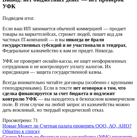
УФК
Подведем итог.
Если ваш ИП занимается обычной коммерцией — продает
товары на маркетплейсах, стрижет людей, пишет код для
частных IT-компаний — и вы
никогда не брали
государственных субсидий и не участвовали в тендерах
,
Федеральное казначейство к вам не придет. Никогда.
УФК не проверяет онлайн-кассы, не ищет неоформленных
сотрудников и не контролирует уплату налогов. Их
юрисдикция — защита государственной казны.
Всегда внимательно читайте договоры (особенно с крупными
генподрядчиками). Если в тексте
нет оговорки о том, что
сделка финансируется за счет бюджета и подлежит
контролю УФК
— вы находитесь в безопасном коммерческом
поле. В этом случае на любой запрос из казначейства можно
дать вежливый, но твердый юридический отказ.
Просмотрено:
71
Новые
Может ли Счетная палата проверять ООО, АО, АНО?
Обратно к списку
Старее
Может ли Федеральное казначейство (УФК) проверять