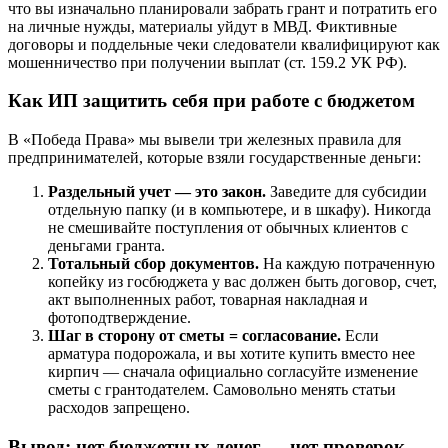
что вы изначально планировали забрать грант и потратить его
на личные нужды, материалы уйдут в МВД. Фиктивные
договоры и поддельные чеки следователи квалифицируют как
мошенничество при получении выплат (ст. 159.2 УК РФ).
Как ИП защитить себя при работе с бюджетом
В «Победа Права» мы вывели три железных правила для
предпринимателей, которые взяли государственные деньги:
Раздельный учет — это закон.
Заведите для субсидии
отдельную папку (и в компьютере, и в шкафу). Никогда
не смешивайте поступления от обычных клиентов с
деньгами гранта.
Тотальный сбор документов.
На каждую потраченную
копейку из госбюджета у вас должен быть договор, счет,
акт выполненных работ, товарная накладная и
фотоподтверждение.
Шаг в сторону от сметы = согласование.
Если
арматура подорожала, и вы хотите купить вместо нее
кирпич — сначала официально согласуйте изменение
сметы с грантодателем. Самовольно менять статьи
расходов запрещено.
Вывод: нет бюджетных денег — нет проверок