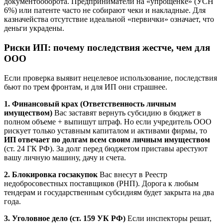
документооборота. Предприниматели на «упрощенке» (УСН
6%) или патенте часто не собирают чеки и накладные. Для
казначейства отсутствие идеальной «первички» означает, что
деньги украдены.
Риски ИП: почему последствия жестче, чем для
ООО
Если проверка выявит нецелевое использование, последствия
бьют по трем фронтам, и для ИП они страшнее.
1. Финансовый крах (Ответственность личным
имуществом)
Вас заставят вернуть субсидию в бюджет в
полном объеме + выпишут штраф. Но если учредитель ООО
рискует только уставным капиталом и активами фирмы, то
ИП отвечает по долгам всем своим личным имуществом
(ст. 24 ГК РФ). За долг перед бюджетом приставы арестуют
вашу личную машину, дачу и счета.
2. Блокировка госзакупок
Вас внесут в Реестр
недобросовестных поставщиков (РНП). Дорога к любым
тендерам и государственным субсидиям будет закрыта на два
года.
3. Уголовное дело (ст. 159 УК РФ)
Если инспекторы решат,