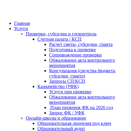
Главная
Услуги
Проверки, субсидии и госконтроль
Счетная палата / КСП
Расчет сметы, субсидии, гранта
Подготовка к проверке
Сопровождение проверки
Обжалование акта контрольного
мероприятия
Консультация (средства бюджета,
субсидии, гранта)
Запросы СП/КСП
Казначейство (УФК)
Услуги при проверке
Обжалование акта контрольного
мероприятия
План проверок ФК на 2026 год
Запрос ФК / УФК
Онлайн-школы и образование
Образовательная лицензия под ключ
Образовательный аудит