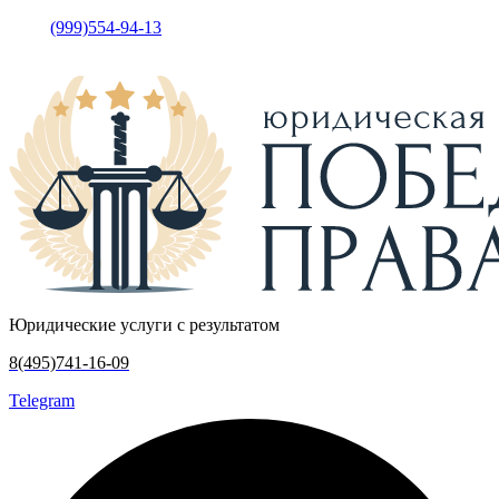
(999)554-94-13
•
Москва, у
лица Кржижановского, дом 15
корпус 5, офис 317
Юридические услуги с результатом
8(495)741-16-09
Telegram